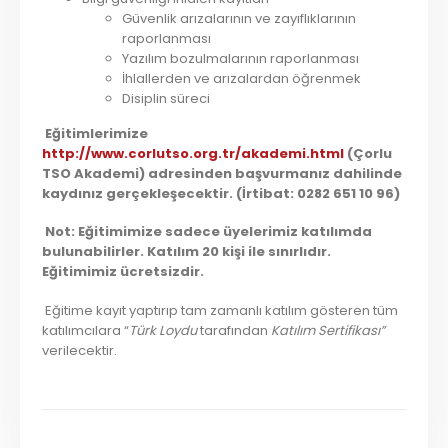
Güvenlik arızalarının ve zayıflıklarının
raporlanması
Yazılım bozulmalarının raporlanması
İhlallerden ve arızalardan öğrenmek
Disiplin süreci
Eğitimlerimize
http://www.corlutso.org.tr/akademi.html
(Çorlu
TSO Akademi) adresinden başvurmanız dahilinde
kaydınız gerçekleşecektir. (İrtibat: 0282 651 10 96)
Not: Eğitimimize sadece üyelerimiz katılımda
bulunabilirler. Katılım 20 kişi ile sınırlıdır.
Eğitimimiz ücretsizdir.
Eğitime kayıt yaptırıp tam zamanlı katılım gösteren tüm
katılımcılara “
Türk Loydu
tarafından
Katılım Sertifikası”
verilecektir.