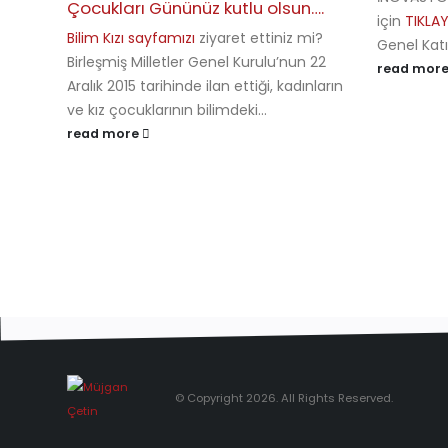
Çocukları Gününüz kutlu olsun….
için
TIKLAY
Bilim Kızı sayfamızı
ziyaret ettiniz mi?
Genel Katıl
Birleşmiş Milletler Genel Kurulu’nun 22
read mor
Aralık 2015 tarihinde ilan ettiği, kadınların
ve kız çocuklarının bilimdeki...
read more
© Copyright 2026. All Rights Reserved.