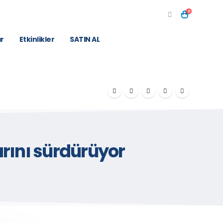
0
r
Etkinlikler
SATIN AL
arını sürdürüyor