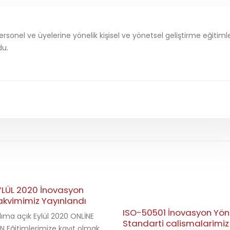
ersonel ve üyelerine yönelik kişisel ve yönetsel geliştirme eğitimle
du.
YLÜL 2020 İnovasyon
akvimimiz Yayınlandı
ISO-50501 İnovasyon Yön
lıma açık Eylül 2020 ONLİNE
Standarti calismalarimiz
 Eğitimlerimize kayıt olmak