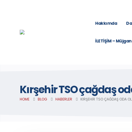
Hakkımda
Da
İLETİŞİM – Müjgan
Kırşehir TSO çağdaş oda
HOME
BLOG
HABERLER
KIRŞEHIR TSO ÇAĞDAŞ ODA OL