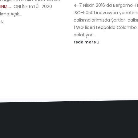
4-7 Nisan 2016 da Bergamo-İ
INIZ….
ONLİNE EYLÜL 2020
ISO-50501 inovasyon yonetimi
ıma Açık...
calismalarimizda Şartlar cal
e
1 WG lideri Leopoldo Colombo
anlatiyor....
read more