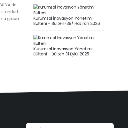
ödül
Bülteni
TALYA da
ARÇELİK-LG Süreç İnovasyonu Projemizin
edel
Mart 2
 standarti
birinci fazının başarı kutlaması. Arçelik
Kata
Kurumsal İnovasyon Yönetimi
isma grubu
LG Süreç inovasyonu projemizin birinci
Bilim
Bülteni – Bülten-39/ Haziran 2026
fazının başarısını kutlamak için ATV...
2014
read more
Kurums
http
Bülteni
sunum
Aralık 
Kurumsal İnovasyon Yönetimi
sırad
Bülteni – Bülten 31 Eylül 2025
read
İnovasy
mi?