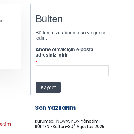
ri
Son Yazılarım
Kurumsal İNOVASYON Yönetimi
etimi
ARÇELİK-LG Süreç İnovasyonu
İNOV
BÜLTENİ-Bülten-30/ Agustos 2025
Projesi
kita
Kurums